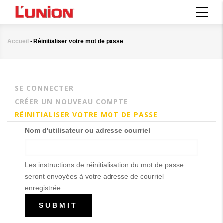
Aller
MAIN
au
NAVIGATION
contenu
principal
Accueil
-
Réinitialiser votre mot de passe
Fil
d'Ariane
SE CONNECTER
Onglets
CRÉER UN NOUVEAU COMPTE
principaux
RÉINITIALISER VOTRE MOT DE PASSE
(ONGLET
ACTIF)
Nom d'utilisateur ou adresse courriel
Les instructions de réinitialisation du mot de passe
seront envoyées à votre adresse de courriel
enregistrée.