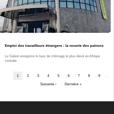
Emploi des travailleurs étrangers : la rouerie des patrons
Le Gabon enregistre le taux de chômage le plus élevé en Afrique
centrale.
Page
1
Page
2
Page
3
Page
4
Page
5
Page
6
Page
7
Page
8
Page
9
…
Pagination
courante
Page
Suivante ›
Dernière
Dernière »
suivante
page